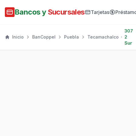
Bancos y
Sucursales
Tarjetas
Préstam
307
Inicio
BanCoppel
Puebla
Tecamachalco
2
Sur