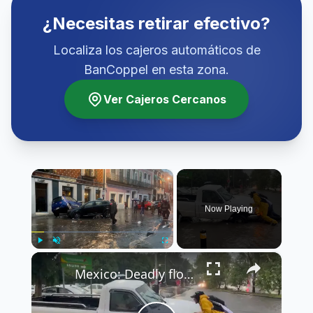
¿Necesitas retirar efectivo?
Localiza los cajeros automáticos de
BanCoppel en esta zona.
Ver Cajeros Cercanos
×
Now Playing
×
Play
Unmute
Fullscreen
Mexico: Deadly floods leave trail of damage in Puebla.