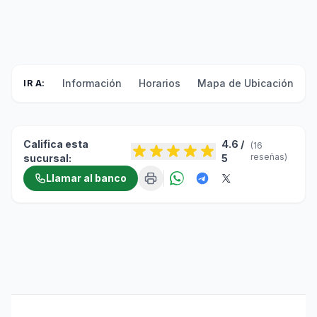
Información
Horarios
Mapa de Ubicación
F
IR A:
Califica esta
4.6 /
(16
reseñas)
sucursal:
5
Llamar al banco