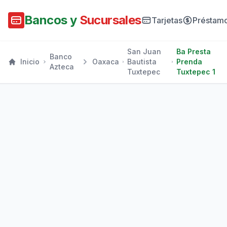
Bancos y
Sucursales
Tarjetas
Préstam
San Juan
Ba Presta
Banco
Inicio
Oaxaca
Bautista
Prenda
Azteca
Tuxtepec
Tuxtepec 1