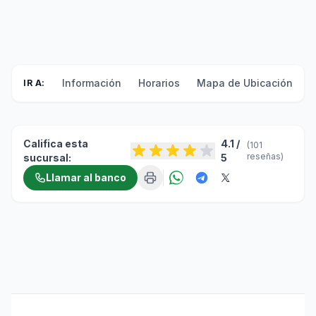
Información
Horarios
Mapa de Ubicación
F
IR A:
Califica esta
4.1 /
(101
reseñas)
sucursal:
5
Llamar al banco