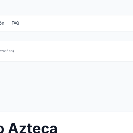
ón
FAQ
reseñas)
o Azteca