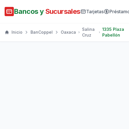
Bancos y
Sucursales
Tarjetas
Préstam
Salina
1335 Plaza
Inicio
BanCoppel
Oaxaca
Cruz
Pabellón