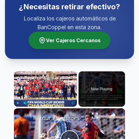
¿Necesitas retirar efectivo?
Localiza los cajeros automáticos de
BanCoppel en esta zona.
Ver Cajeros Cercanos
×
Now Playing
×
Play
Unmute
Fullscreen
Retour en images sur la victoire de l'Espagne face à l'Argentine en finale de la Coupe du Monde.