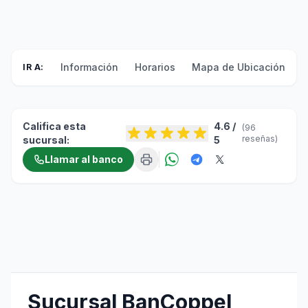
Información
Horarios
Mapa de Ubicación
F
IR A:
Califica esta
4.6 /
(96
reseñas)
sucursal:
5
Llamar al banco
Sucursal BanCoppel