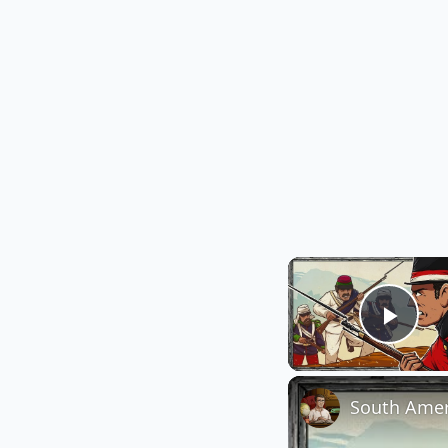
Play
South Ameri