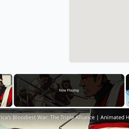
×
Now Playing
 Video
ca's Bloodiest War: The Triple Alliance | Animated H