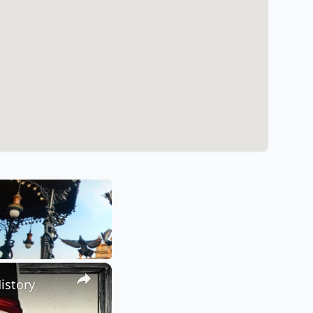
×
istory