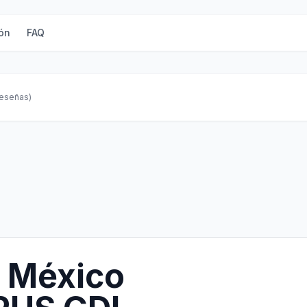
ón
FAQ
reseñas)
 México