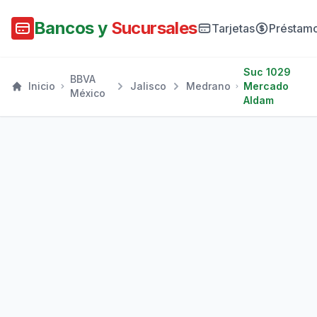
Bancos y
Sucursales
Tarjetas
Préstam
Suc 1029
BBVA
Inicio
Jalisco
Medrano
Mercado
México
Aldam