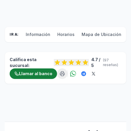
Información
Horarios
Mapa de Ubicación
F
IR A:
Califica esta
4.7 /
(97
reseñas)
sucursal:
5
Llamar al banco