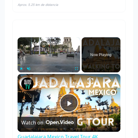
Aprox. 5.25 km de distancia
×
Now Playing
×
Play
Unmute
Fullscreen
Guadalajara Mexico Travel Tour 4K
Play
Watch on
Video
Guadalajara Mexico Travel Tour 4K