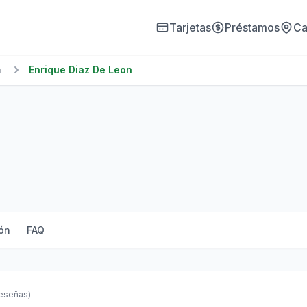
Tarjetas
Préstamos
Ca
a
Enrique Diaz De Leon
ón
FAQ
reseñas)