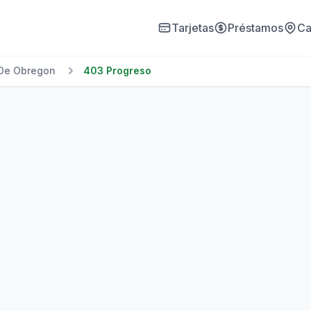
Tarjetas
Préstamos
Ca
 De Obregon
403 Progreso