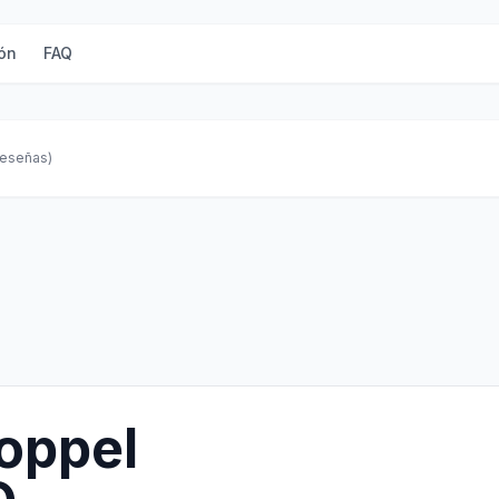
ón
FAQ
reseñas)
oppel