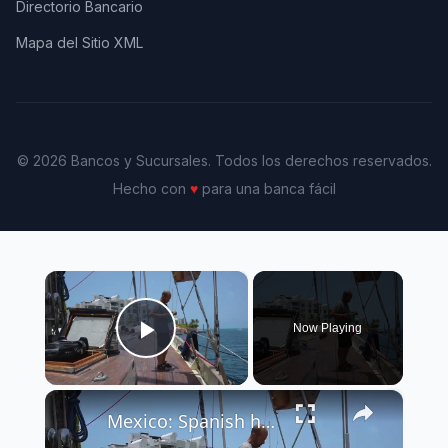
Directorio Bancario
Mapa del Sitio XML
© 2026 Bancos y Sucursales. Todos los derechos reservados.
Hecho con
♥
para una banca fácil
×
Now Playing
Play Video
×
Mexico: Spanish humanitarian vessel 'Astral' arrives in Mexico en route to Cuba.