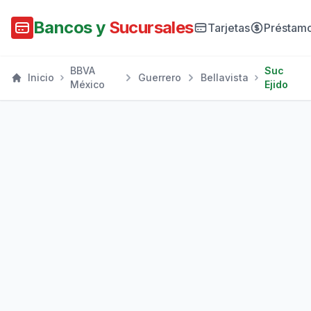
Bancos y
Sucursales
Tarjetas
Préstam
BBVA
Suc
Inicio
Guerrero
Bellavista
México
Ejido