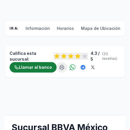
Información
Horarios
Mapa de Ubicación
F
IR A:
Califica esta
4.3 /
(33
reseñas)
sucursal:
5
Llamar al banco
Sucursal BBVA México