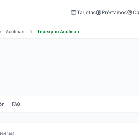
Tarjetas
Préstamos
Ca
Acolman
Tepexpan Acolman
ón
FAQ
reseñas)