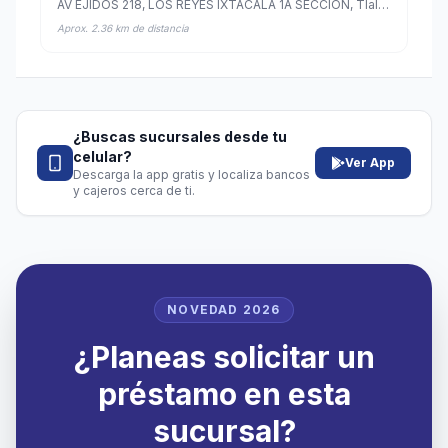
AV EJIDOS 218, LOS REYES IXTACALA 1A SECCION, Tlalnepantla de Baz, México
Aprox. 2.36 km de distancia
¿Buscas sucursales desde tu
celular?
Ver App
Descarga la app gratis y localiza bancos
y cajeros cerca de ti.
NOVEDAD 2026
¿Planeas solicitar un
préstamo en esta
sucursal?