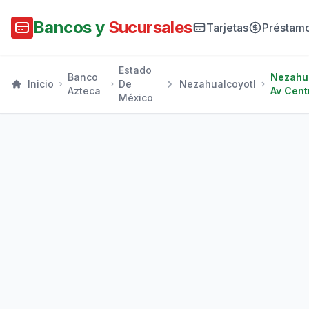
Bancos y
Sucursales
Tarjetas
Préstam
Estado
Banco
Nezahua
Inicio
De
Nezahualcoyotl
Azteca
Av Cent
México