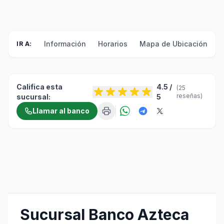
Información
Horarios
Mapa de Ubicación
F
IR A:
Califica esta
4.5 /
(25
reseñas)
sucursal:
5
Llamar al banco
Sucursal Banco Azteca