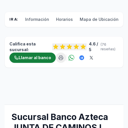
Información
Horarios
Mapa de Ubicación
F
IR A:
Califica esta
4.6 /
(76
reseñas)
sucursal:
5
Llamar al banco
Sucursal Banco Azteca
JUNTA DE CAMINOS I