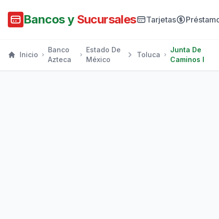
Bancos y
Sucursales
Tarjetas
Préstam
Banco
Estado De
Junta De
Inicio
Toluca
Azteca
México
Caminos I