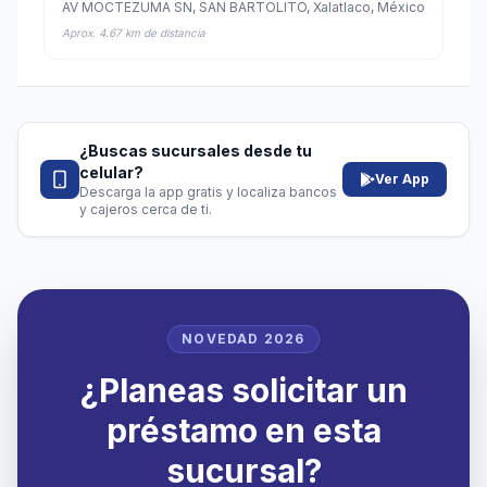
AV MOCTEZUMA SN, SAN BARTOLITO, Xalatlaco, México
Aprox. 4.67 km de distancia
¿Buscas sucursales desde tu
celular?
Ver App
Descarga la app gratis y localiza bancos
y cajeros cerca de ti.
NOVEDAD 2026
¿Planeas solicitar un
préstamo en esta
sucursal?