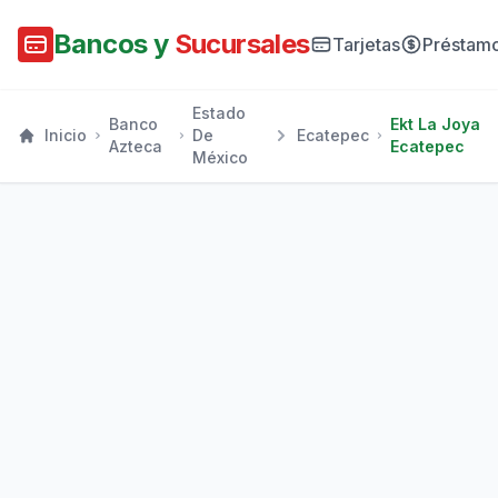
Bancos y
Sucursales
Tarjetas
Préstam
Estado
Banco
Ekt La Joya
Inicio
De
Ecatepec
Azteca
Ecatepec
México