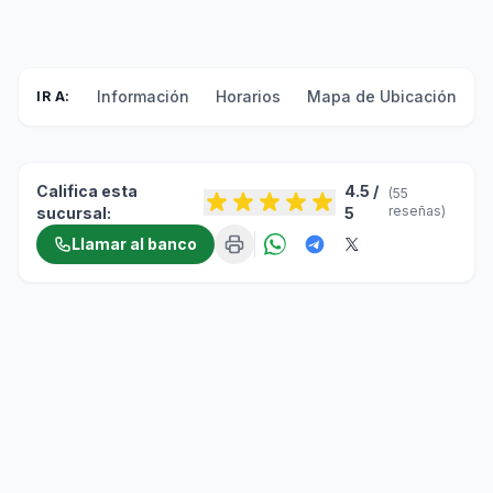
Información
Horarios
Mapa de Ubicación
F
IR A:
Califica esta
4.5 /
(55
reseñas)
sucursal:
5
Llamar al banco