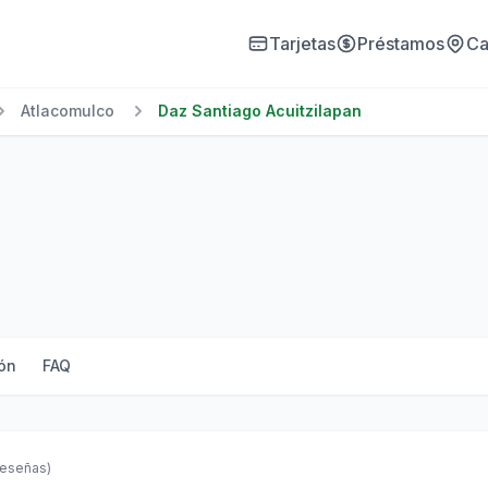
Tarjetas
Préstamos
Ca
Atlacomulco
Daz Santiago Acuitzilapan
ón
FAQ
reseñas)