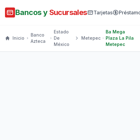
Bancos y
Sucursales
Tarjetas
Préstam
Estado
Ba Mega
Banco
Inicio
De
Metepec
Plaza La Pila
Azteca
México
Metepec