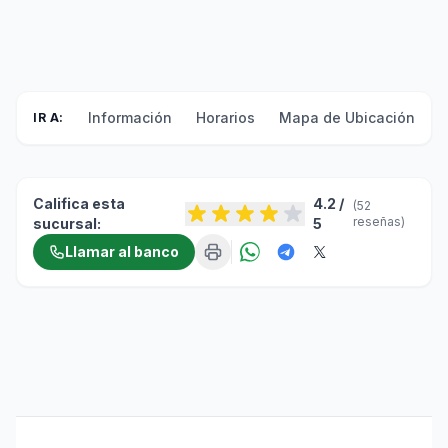
Información
Horarios
Mapa de Ubicación
F
IR A:
Califica esta
4.2 /
(52
reseñas)
sucursal:
5
Llamar al banco