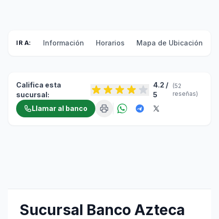
Información
Horarios
Mapa de Ubicación
F
IR A:
Califica esta
4.2 /
(52
reseñas)
sucursal:
5
Llamar al banco
Sucursal Banco Azteca