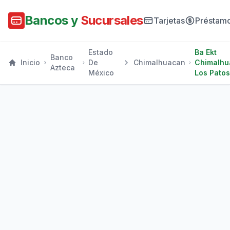
Bancos y
Sucursales
Tarjetas
Préstam
Estado
Ba Ekt
Banco
Inicio
De
Chimalhuacan
Chimalhu
Azteca
México
Los Patos 