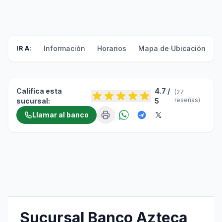
Información
Horarios
Mapa de Ubicación
F
IR A:
Califica esta
4.7 /
(27
reseñas)
sucursal:
5
Llamar al banco
Sucursal Banco Azteca