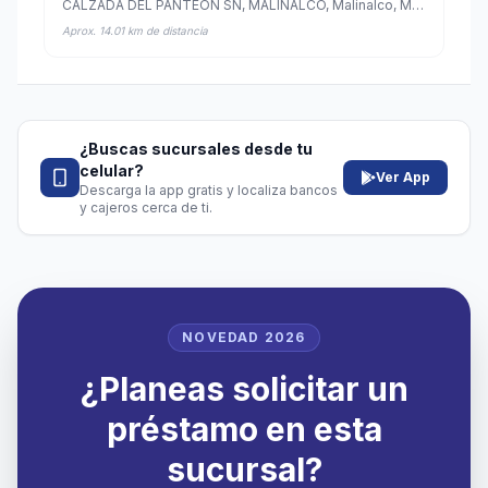
CALZADA DEL PANTEON SN, MALINALCO, Malinalco, México
Aprox. 14.01 km de distancia
¿Buscas sucursales desde tu
celular?
Ver App
Descarga la app gratis y localiza bancos
y cajeros cerca de ti.
NOVEDAD 2026
¿Planeas solicitar un
préstamo en esta
sucursal?