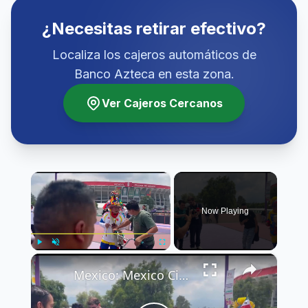
¿Necesitas retirar efectivo?
Localiza los cajeros automáticos de
Banco Azteca en esta zona.
Ver Cajeros Cercanos
×
Now Playing
×
Play
Unmute
Fullscreen
Mexico: Mexico City Estadio Azteca 2026 FIFA World Cup.