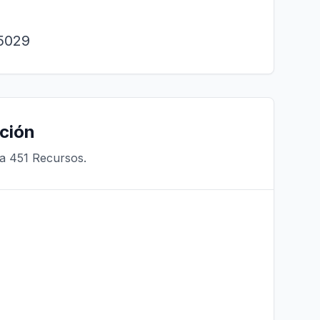
55029
ción
ra 451 Recursos.