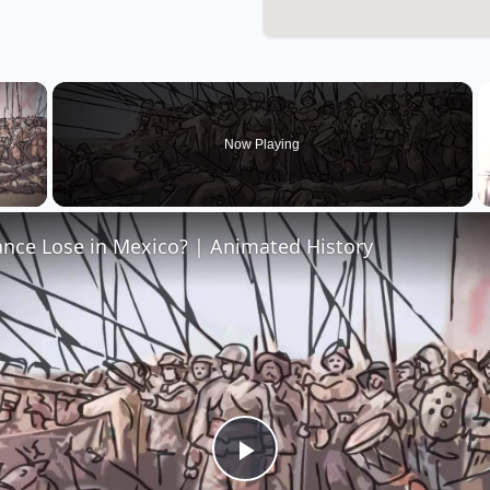
×
Now Playing
 Video
ance Lose in Mexico? | Animated History
Play