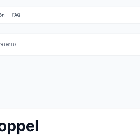
ón
FAQ
 reseñas)
oppel