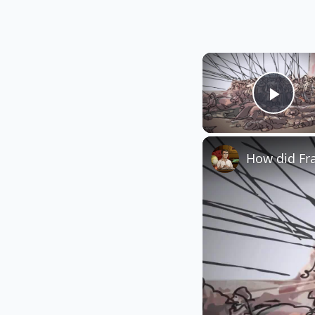
Play
How did Fr