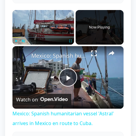
×
Now Playing
×
Play
Unmute
Fullscreen
Mexico: Spanish humanitarian vessel 'Astral' arrives in Mexico en route to Cuba.
Play
Watch on
Video
Mexico: Spanish humanitarian vessel 'Astral'
arrives in Mexico en route to Cuba.