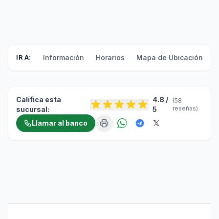
Información
Horarios
Mapa de Ubicación
F
IR A:
Califica esta
4.8 /
(58
reseñas)
sucursal:
5
Llamar al banco