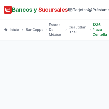
Bancos y
Sucursales
Tarjetas
Préstam
Estado
1236
Cuautitlan
Inicio
BanCoppel
De
Plaza
Izcalli
México
Centella