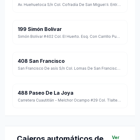
Av. Huehuetoca S/n Col. Cofradía De San Miguel Ii. Entre Jiménez Cantú Y Primero De Mayo C.p. 54715
199 Simón Bolívar
Simón Bolívar #402 Col. El Huerto. Esq. Con Carrillo Puerto C.p. 54807
408 San Francisco
San Francisco De asís S/n Col. Lomas De San Francisco Tepojaco. Entre San Felipe De Jesús Y San Sebastián C.p. 54745
488 Paseo De La Joya
Carretera Cuautitlán - Melchor Ocampo #29 Col. Tlaltepan. Esq. Con Libramiento La Joya C.p. 54850
Cajeros automáticos de
Ver