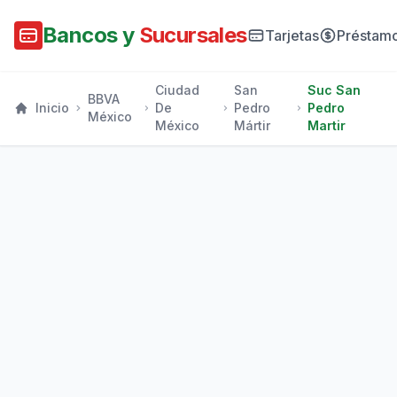
Bancos y
Sucursales
Tarjetas
Préstam
Ciudad
San
Suc San
BBVA
Inicio
De
Pedro
Pedro
México
México
Mártir
Martir