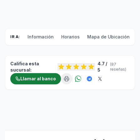
Información
Horarios
Mapa de Ubicación
F
IR A:
Califica esta
4.7 /
(87
reseñas)
sucursal:
5
Llamar al banco