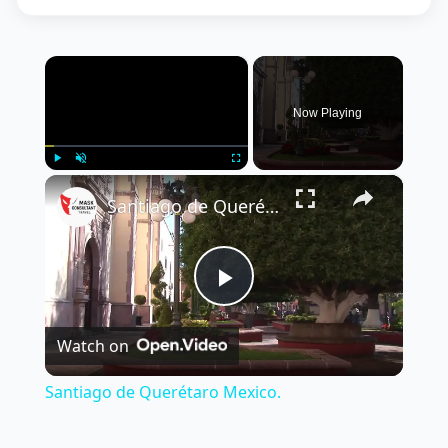
×
Now Playing
×
Play
Unmute
Fullscreen
Santiago de Querétaro Mexico.
Play
Watch on
Video
Santiago de Querétaro Mexico.