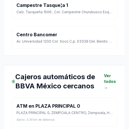
Campestre Tasque¦a 1
Calz. Taxqueña 1506 , Col. Campestre Churubusco Esq. Cerro San Francisco Cp. 04200
Centro Bancomer
Av. Universidad 1200 Col. Xoco C.p. 03339 Del. Benito Juarez
Cajeros automáticos de
Ver
todos
BBVA México cercanos
→
ATM en PLAZA PRINCIPAL 0
PLAZA PRINCIPAL 0, ZEMPOALA CENTRO, Zempoala, Hidalgo
Aprox. 0.34 km de distancia