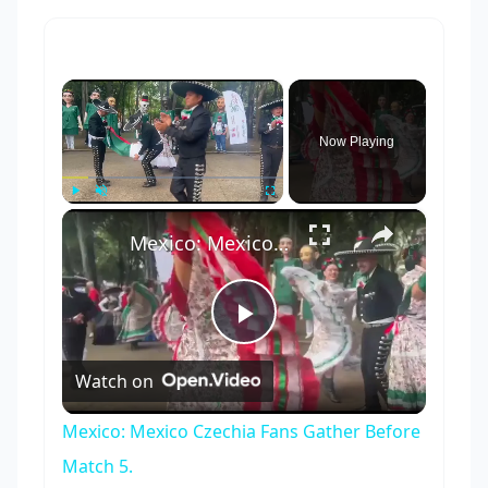
×
Now Playing
×
Play
Unmute
Fullscreen
Mexico: Mexico Czechia Fans Gather Before Match 5.
Play
Watch on
Video
Mexico: Mexico Czechia Fans Gather Before
Match 5.