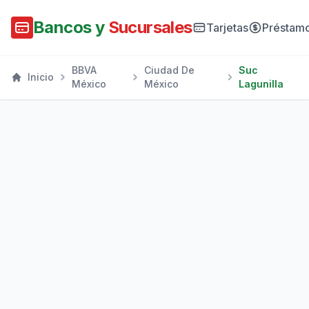
Bancos y
Sucursales
Tarjetas
Préstam
BBVA
Ciudad De
Suc
Inicio
México
México
Lagunilla