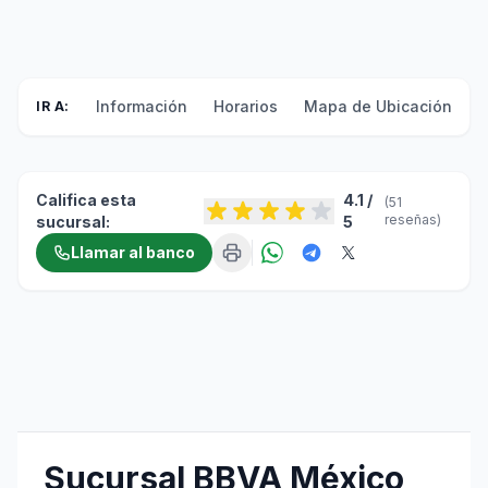
Información
Horarios
Mapa de Ubicación
F
IR A:
Califica esta
4.1 /
(51
reseñas)
sucursal:
5
Llamar al banco
Sucursal BBVA México