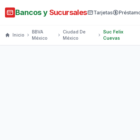
Bancos y
Sucursales
Tarjetas
Préstam
BBVA
Ciudad De
Suc Felix
Inicio
México
México
Cuevas