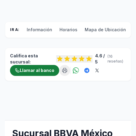
Información
Horarios
Mapa de Ubicación
F
IR A:
Califica esta
4.6 /
(16
reseñas)
sucursal:
5
Llamar al banco
Sucursal BBVA México