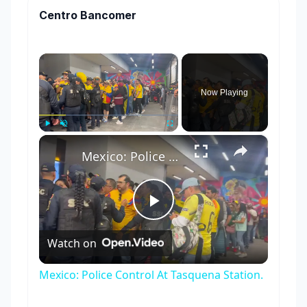
Centro Bancomer
×
Now Playing
×
Play
Unmute
Fullscreen
Mexico: Police Control At Tasquena Station.
Play
Watch on
Video
Mexico: Police Control At Tasquena Station.