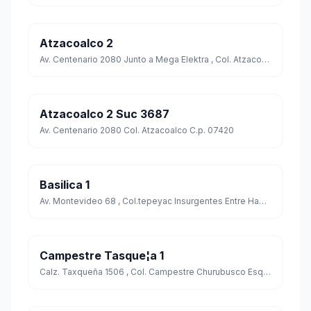
Atzacoalco 2
Av. Centenario 2080 Junto a Mega Elektra , Col. Atzacoalco Esq. 5 De Mayo Cp. 07040
Atzacoalco 2 Suc 3687
Av. Centenario 2080 Col. Atzacoalco C.p. 07420
Basilica 1
Av. Montevideo 68 , Col.tepeyac Insurgentes Entre Habana Y Talara Cp. 07020
Campestre Tasque¦a 1
Calz. Taxqueña 1506 , Col. Campestre Churubusco Esq. Cerro San Francisco Cp. 04200