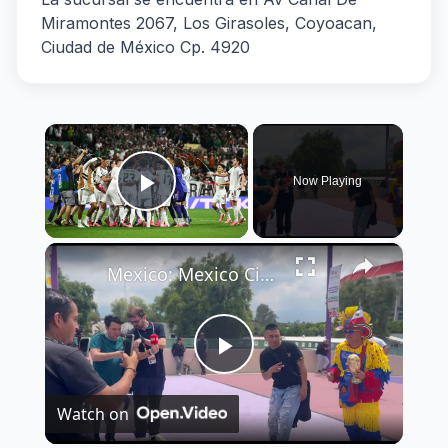
Miramontes 2067, Los Girasoles, Coyoacan,
Ciudad de México Cp. 4920
×
Now Playing
Play Video
×
Mexico: Mexico City Estadio Azteca 2026 FIFA World Cup.
Play
Watch on
Video