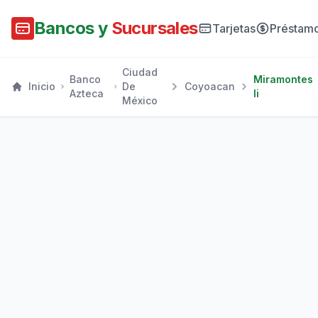
Bancos y
Sucursales
Tarjetas
Préstam
Ciudad
Banco
Miramontes
Inicio
De
Coyoacan
Azteca
Ii
México