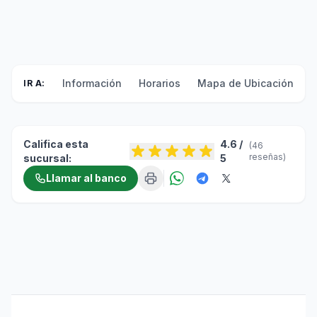
Información
Horarios
Mapa de Ubicación
F
IR A:
Califica esta
4.6 /
(46
reseñas)
sucursal:
5
Llamar al banco