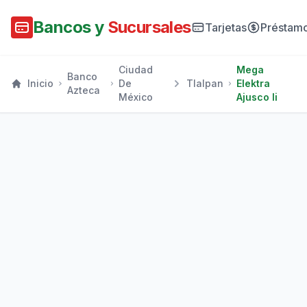
Bancos y
Sucursales
Tarjetas
Préstam
Ciudad
Mega
Banco
Inicio
De
Tlalpan
Elektra
Azteca
México
Ajusco Ii