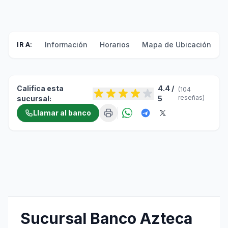
Información
Horarios
Mapa de Ubicación
F
IR A:
Califica esta
4.4 /
(104
reseñas)
sucursal:
5
Llamar al banco
Sucursal Banco Azteca