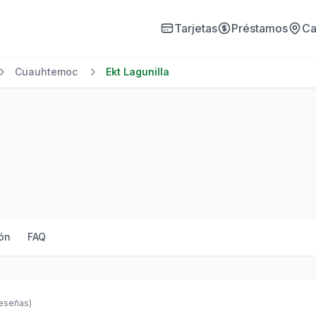
Tarjetas
Préstamos
Ca
Cuauhtemoc
Ekt Lagunilla
ón
FAQ
reseñas)