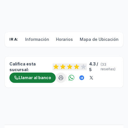
Información
Horarios
Mapa de Ubicación
F
IR A:
Califica esta
4.3 /
(33
reseñas)
sucursal:
5
Llamar al banco