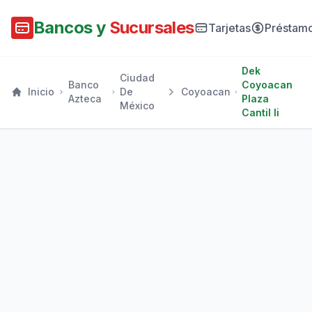
Bancos y
Sucursales
Tarjetas
Préstam
Dek
Ciudad
Banco
Coyoacan
Inicio
De
Coyoacan
Azteca
Plaza
México
Cantil Ii