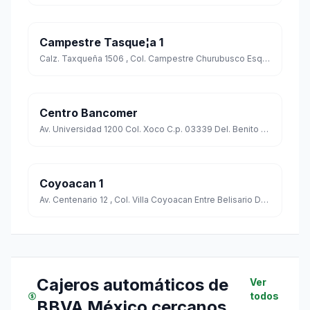
Campestre Tasque¦a 1
Calz. Taxqueña 1506 , Col. Campestre Churubusco Esq. Cerro San Francisco Cp. 04200
Centro Bancomer
Av. Universidad 1200 Col. Xoco C.p. 03339 Del. Benito Juarez
Coyoacan 1
Av. Centenario 12 , Col. Villa Coyoacan Entre Belisario Dominguez Y Francisco Sosa Cp. 04100
Cajeros automáticos de
Ver
todos
BBVA México cercanos
→