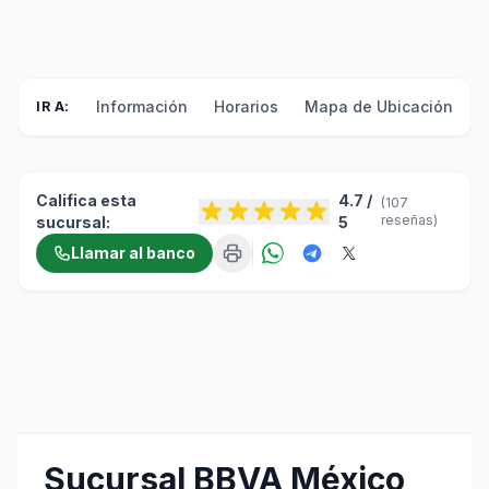
Información
Horarios
Mapa de Ubicación
F
IR A:
Califica esta
4.7 /
(107
reseñas)
sucursal:
5
Llamar al banco
Sucursal BBVA México