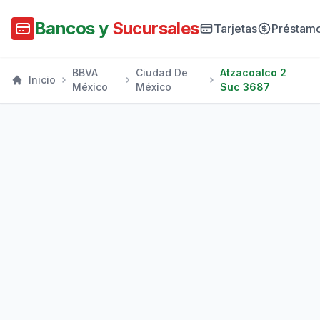
Bancos y
Sucursales
Tarjetas
Préstam
BBVA
Ciudad De
Atzacoalco 2
Inicio
México
México
Suc 3687