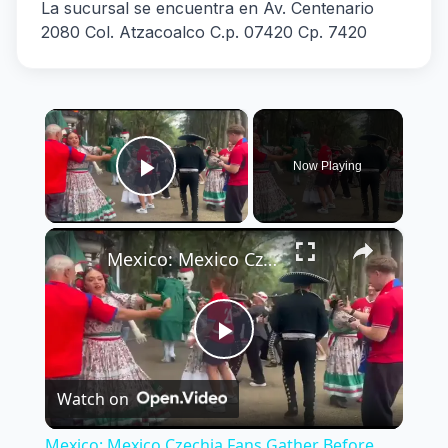
La sucursal se encuentra en Av. Centenario
2080 Col. Atzacoalco C.p. 07420 Cp. 7420
×
Now Playing
Play Video
×
Mexico: Mexico Czechia Fans Gather Before Match 6.
Play
Watch on
Video
Mexico: Mexico Czechia Fans Gather Before