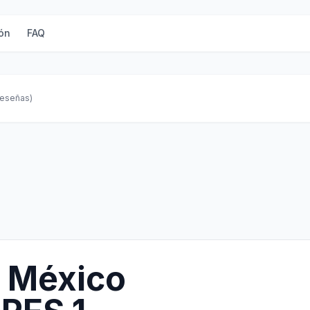
ón
FAQ
reseñas)
 México