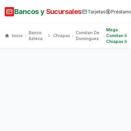
Bancos y
Sucursales
Tarjetas
Préstam
Mega
Banco
Comitan De
Inicio
Chiapas
Comitan Ii
Azteca
Dominguez
Chiapas Ii