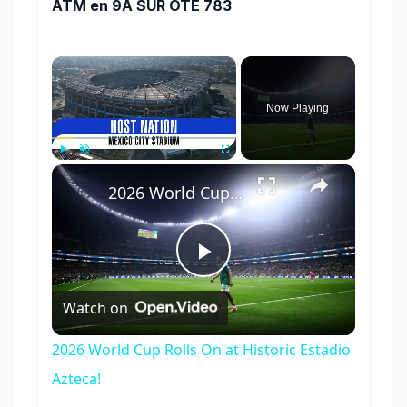
ATM en 9A SUR OTE 783
×
Now Playing
×
Play
Unmute
Fullscreen
2026 World Cup Rolls On at Historic Estadio Azteca!
Play
Watch on
Video
2026 World Cup Rolls On at Historic Estadio
Azteca!