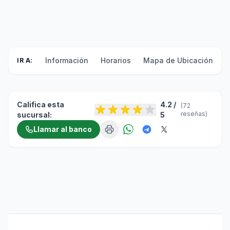
Información
Horarios
Mapa de Ubicación
F
IR A:
Califica esta
4.2 /
(72
reseñas)
sucursal:
5
Llamar al banco