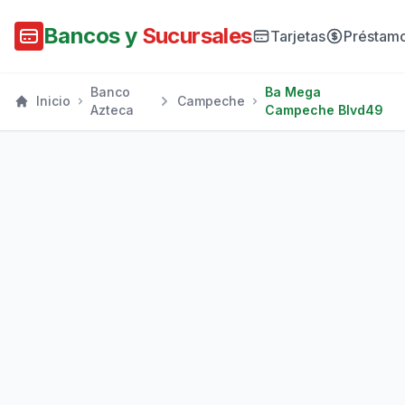
Bancos y
Sucursales
Tarjetas
Préstam
Banco
Ba Mega
Inicio
Campeche
Azteca
Campeche Blvd49