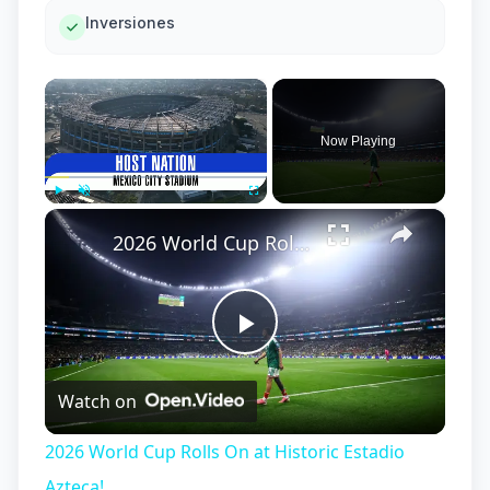
Inversiones
×
Now Playing
×
Play
Unmute
Fullscreen
2026 World Cup Rolls On at Historic Estadio Azteca!
Play
Watch on
Video
2026 World Cup Rolls On at Historic Estadio
Azteca!