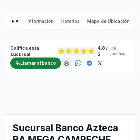
Información
Horarios
Mapa de Ubicación
F
IR A:
Califica esta
4.8 /
(58
reseñas)
sucursal:
5
Llamar al banco
Sucursal Banco Azteca
BA MEGA CAMPECHE