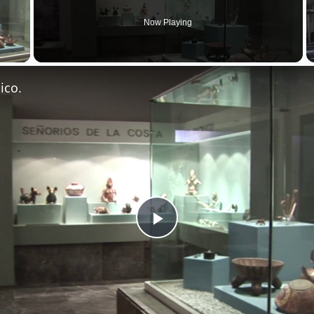
Now Playing
 Video
ico.
Play
Video