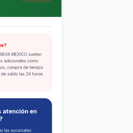
ue?
 BBVA MEXICO suelen
os adicionales como
ón Precisa
, Lng: -103.45567000
ios, compra de tiempo
s de saldo las 24 horas
vegación GPS
s atención en
?
s las sucursales