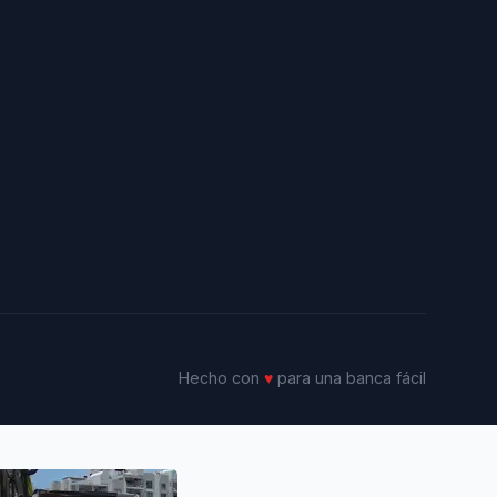
Hecho con
♥
para una banca fácil