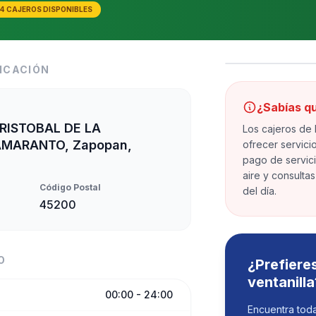
4 CAJEROS DISPONIBLES
ICACIÓN
¿Sabías q
RISTOBAL DE LA
Los cajeros de
AMARANTO, Zapopan,
ofrecer servici
Ubicaci
Lat: 20.80867000
pago de servic
aire y consulta
Código Postal
del día.
Abrir Na
45200
O
¿Prefiere
ventanilla
00:00 - 24:00
Encuentra toda