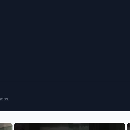
ados.
×