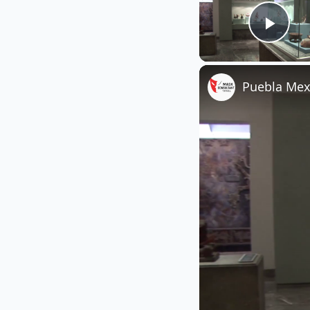
Play
Puebla Mex