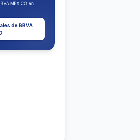
 BBVA MEXICO en
ales de BBVA
O