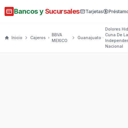
Bancos y
Sucursales
Tarjetas
Préstam
Dolores Hi
BBVA
Cuna De L
Inicio
Cajeros
Guanajuato
MEXICO
Independe
Nacional