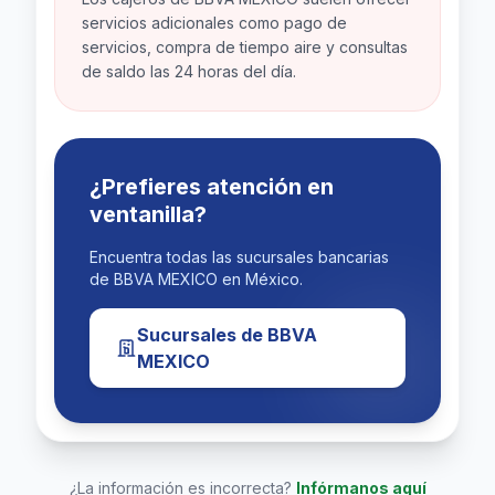
servicios adicionales como pago de
Ubicación Precisa
Lat: 21.15763900, Lng: -100.93508500
servicios, compra de tiempo aire y consultas
de saldo las 24 horas del día.
Abrir Navegación GPS
¿Prefieres atención en
ventanilla?
Encuentra todas las sucursales bancarias
de BBVA MEXICO en México.
Sucursales de BBVA
MEXICO
¿La información es incorrecta?
Infórmanos aquí