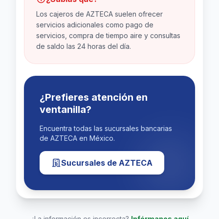
Los cajeros de AZTECA suelen ofrecer
servicios adicionales como pago de
Ubicación Precisa
Lat: 19.09770800, Lng: -96.15187500
servicios, compra de tiempo aire y consultas
de saldo las 24 horas del día.
Abrir Navegación GPS
¿Prefieres atención en
ventanilla?
Encuentra todas las sucursales bancarias
de AZTECA en México.
Sucursales de AZTECA
¿La información es incorrecta?
Infórmanos aquí