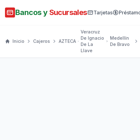
Bancos y
Sucursales
Tarjetas
Préstam
Veracruz
De Ignacio
Medellín
Inicio
Cajeros
AZTECA
De La
De Bravo
Llave