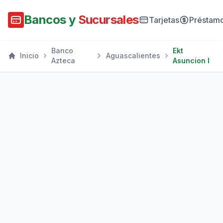
Bancos y
Sucursales
Tarjetas
Préstam
Banco
Ekt
Inicio
Aguascalientes
Azteca
Asuncion I