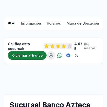
Información
Horarios
Mapa de Ubicación
F
IR A:
Califica esta
4.4 /
(84
reseñas)
sucursal:
5
Llamar al banco
Sucursal Banco Azteca