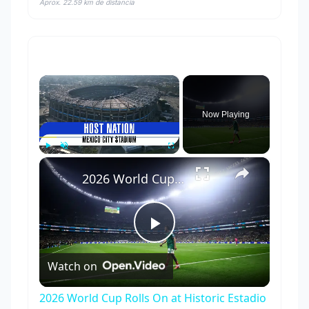
Aprox. 22.59 km de distancia
×
Now Playing
×
Play
Unmute
Fullscreen
2026 World Cup Rolls On at Historic Estadio Azteca!
Play
Watch on
Video
2026 World Cup Rolls On at Historic Estadio